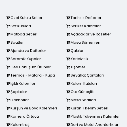
Özel Kutulu Setler
Tarihsiz Defterler
Set Kutuları
Scrikss Kalemler
Matbaa Setleri
Açacaklar ve Rozetler
Saatler
Masa Sümenleri
Ajanda ve Defterler
Çakılar
Seramik Kupalar
Kartvizitlik
Geri Dönüşüm Ürünler
Tişörtler
Termos - Matara - Kupa
Seyahat Çantaları
Işıklı Kalemler
Kalem Kutuları
Şapkalar
Oto Güneşlik
Bloknotlar
Masa Saatleri
Kurşun ve Boya Kalemleri
Kuran-ı Kerim Setleri
Kamera Örtücü
Plastik Tükenmez Kalemler
Kalemtraş
Deri ve Metal Anahtarlıklar